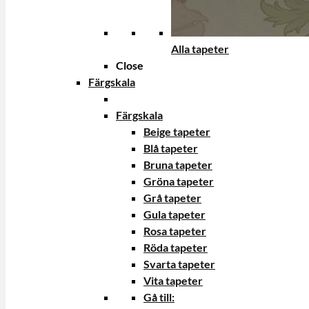
Alla tapeter
Close
Färgskala
Färgskala
Beige tapeter
Blå tapeter
Bruna tapeter
Gröna tapeter
Grå tapeter
Gula tapeter
Rosa tapeter
Röda tapeter
Svarta tapeter
Vita tapeter
Gå till: