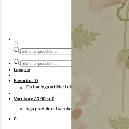
Produktsökning
Produktsökning
Logga in
Favoriter
0
Du har inga artiklar i din onskelista.
Varukorg /
0,00
kr
0
Inga produkter i varukorgen.
0