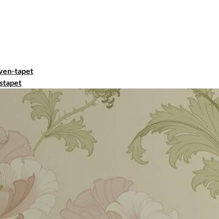
ven-tapet
stapet